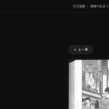
污污漫畫
›
偶像H生活 3
← 上一章