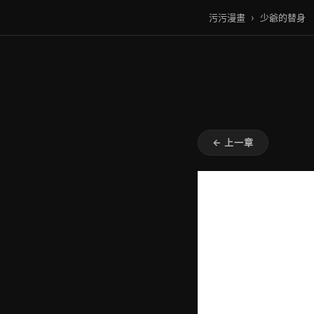
污污漫畫
›
少爺的替身
← 上一章