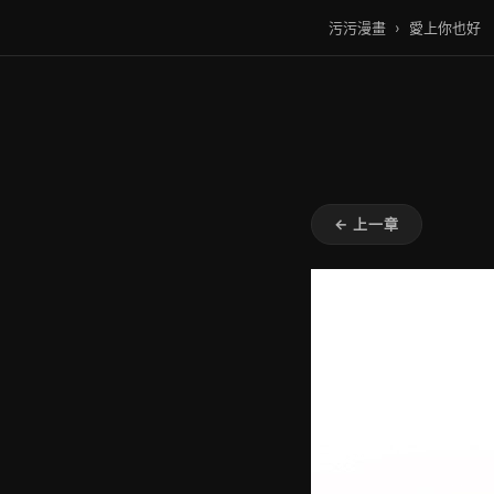
污污漫畫
›
愛上你也好
← 上一章