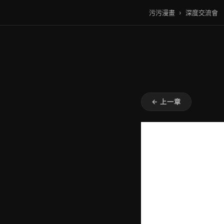
污污漫畫
›
深度交流會
← 上一章