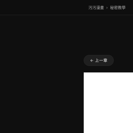
污污漫畫
›
秘密教學
← 上一章